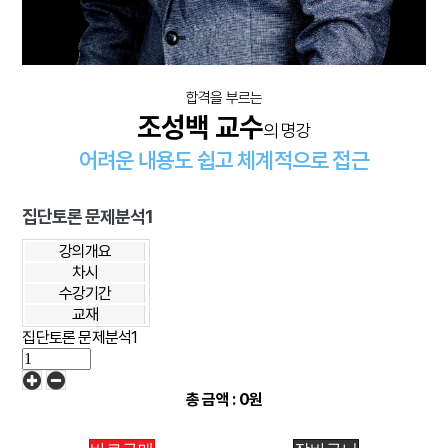
합격을 부르는
조성백 교수
의 명강
어려운 내용도 쉽고 체계적으로 접근
집단토론 문제분석1
강의개요
차시
수강기간
교재
집단토론 문제분석1
총 금액 :
0원