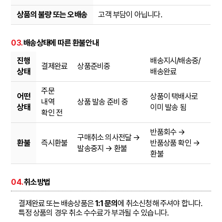
상품의 불량 또는 오배송
고객 부담이 아닙니다.
03.
배송상태에 따른 환불안내
진행
배송지시/배송중/
결제완료
상품준비중
상태
배송완료
주문
어떤
상품이 택배사로
내역
상품 발송 준비 중
상태
이미 발송 됨
확인 전
반품회수 →
구매취소 의사전달 →
환불
즉시환불
반품상품 확인 →
발송중지 → 환불
환불
04.
취소방법
결제완료 또는 배송상품은
1:1 문의
에 취소신청해 주셔야 합니다.
특정 상품의 경우 취소 수수료가 부과될 수 있습니다.