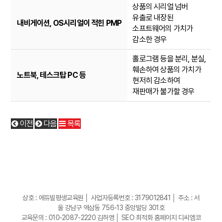
상품의 시리얼 넘버
유출로 내장된
내비게이션, OS시리얼이 적힌 PMP
소프트웨어의 가치가
감소한 경우
홀로그램 등을 분리, 분실,
훼손하여 상품의 가치가
노트북, 테스크탑 PC 등
현저히 감소하여
재판매가 불가할 경우
이전
다음
목록
상호 : 에듀빌평생교육원 │ 사업자등록번호 : 3179012841 │ 주소 : 서
울 강남구 역삼동 756-13 중앙빌딩 301호
교육문의 : 010-2087-2220 김하영 │
SEO 최적화 홈페이지 디씨엠코