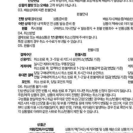
단순변심
고객 부담이며, 최초 배송비를 포함해 왕복 배송비가 발생합니다. 또
상품의 불량 또는 오배송
고객 부담이 아닙니다.
03.
배송상태에 따른 환불안내
환불안내
진행 상태
결제완료
상품준비중
배송지시/배송중/배송완
어떤 상태
주문 내역 확인 전
상품 발송 준비 중
상품이 택배사로 이미 발
환불
즉시환불
구매취소 의사전달 → 발송중지 → 환불
반품회수 → 반품상품 확
04.
취소방법
결제완료 또는 배송상품은
1:1 문의
에 취소신청해 주셔야 합니다.
특정 상품의 경우 취소 수수료가 부과될 수 있습니다.
05.
환불시점
환불시점
결제수단
환불시점
신용카드
취소완료 후, 3~5일 내 카드사 승인취소(영업일 기준)
신용
실시간 계좌이체 또는 무통장입금
계좌이체
계
취소완료 후, 입력하신 환불계좌로 1~2일 내 환불금액 입금(영업일 기준)
당일 구매내역 취소시 취소 완료 후, 6시간 이내 승인취소
당일
휴대폰 결제
전월 구매내역 취소시 취소 완료 후, 1~2일 내 환불계좌로 입금(영업일 기준)
익월
포인트
취소 완료 후, 당일 포인트 적립
환불
06.
취소반품 불가 사유
단순변심으로 인한 반품 시, 배송 완료 후 7일이 지나면 취소/반품 신청이 접수되지 않습니다.
주문/제작 상품의 경우, 상품의 제작이 이미 진행된 경우에는 취소가 불가합니다.
구성품을 분실하였거나 취급 부주의로 인한 파손/고장/오염된 경우에는 취소/반품이 제한됩니
제조사의 사정 (신모델 출시 등) 및 부품 가격변동 등에 의해 가격이 변동될 수 있으며, 이로 
뷰티 상품 이용 시 트러블(알러지, 붉은 반점, 가려움, 따가움)이 발생하는 경우 진료 확인서 
각 상품별로 아래와 같은 사유로 취소/반품이 제한 될 수 있습니다.
상품군
의류/잡화/수입명품
상품의 택(TAG) 제거/라벨 및 상품 훼손으로 상품의 