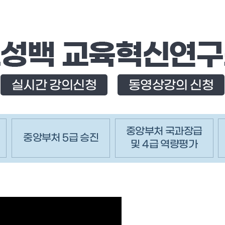
실시간 강의신청
동영상강의 신청
중앙부처 국과장급
중앙부처 5급 승진
및 4급 역량평가