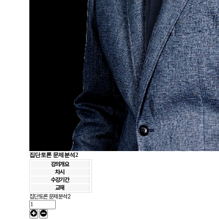
집단토론 문제분석2
강의개요
차시
수강기간
교재
집단토론 문제분석2