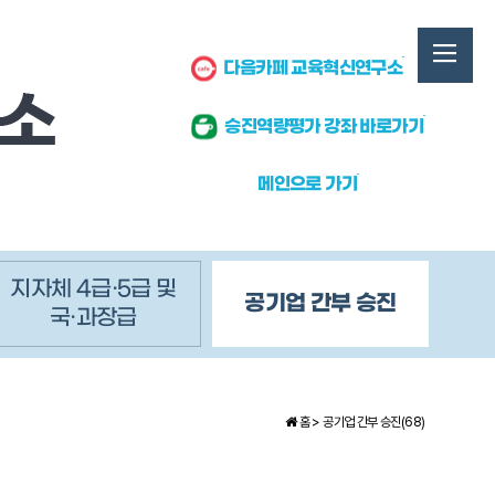
다음카페 교육혁신연구소
승진역량평가 강좌 바로가기
메인으로 가기
지자체 4급·5급 및
공기업 간부 승진
국·과장급
홈 >
공기업 간부 승진(68)