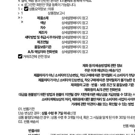
결제, 배송 등과 관련된 문의는
1:1 문의
로 등록해 주세요.
로그인한 회원만 댓글 등록이 가능합니다.
1
상품요약정보 : 의류
1
상품정보고시
제품소재
상세설명페이지 참고
색상
상세설명페이지 참고
치수
상세설명페이지 참고
제조자
상세설명페이지 참고
세탁방법 및 취급시 주의사항
상세설명페이지 참고
제조연월
상세설명페이지 참고
품질보증기준
상세설명페이지 참고
A/S 책임자와 전화번호
상세설명페이지 참고
거래조건에 관한 정보
재화 등의 배송방법에 관한 정보
주문 이후 예상되는 배송기간
제품하자가 아닌 소비자의 단순변심, 착오구매에 따른 청약철회 시 소비자가 부담
제품하자가 아닌 소비자의 단순변심, 착오구매에 따른 청약철회가 불가능한 경
재화등의 교환ㆍ반품ㆍ보증 조건 및 품질보증 기준
재화등의 A/S 관련 전화번호
대금을 환불받기 위한 방법과 환불이 지연될 경우 지연에 따른 배상금을 지급받을 수 있다는 사
소비자피해보상의 처리, 재화등에 대한 불만처리 및 소비자와 사업자 사이
거래에 관한 약관의 내용 또는 확인할 수 있는 방법
01.
반품기한
단순 변심인 경우 :
상품 수령 후 7일 이내
신청
상품 불량/오배송인 경우 : 상품 수령 후 3개월 이내, 혹은 그 사실을 알게 된 이후 30일 이내 
02.
반품 배송비
반품 배
반품사유