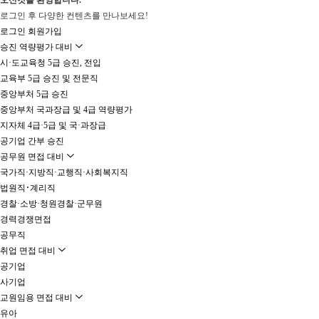
오신것을 환영합니다.
로그인 후 다양한 컨텐츠를 만나보세요!
로그인
회원가입
승진 역량평가 대비
시·도교육청 5급 승진, 전입
교육부 5급 승진 및 전문직
중앙부처 5급 승진
중앙부처 국과장급 및 4급 역량평가
지자체 4급·5급 및 국·과장급
공기업 간부 승진
공무원 면접 대비
국가직·지방직·교행직·사회복지직
법원직･계리직
경찰·소방·청원경찰·군무원
경력경쟁면접
공무직
취업 면접 대비
공기업
사기업
교원임용 면접 대비
유아