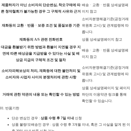
제품하자가 아닌 소비자의 단순변심, 착오구매에 따
배송ㆍ교환ㆍ반품 상세설명페
른 청약철회가 불가능한 경우 그 구체적 사유와 근거
이지 참고
소비자분쟁해결기준(공정거래
재화등의 교환ㆍ반품ㆍ보증 조건 및 품질보증 기준
위원회 고시) 및 관계법령에 따
릅니다.
재화등의 A/S 관련 전화번호
상품 상세설명페이지 참고
대금을 환불받기 위한 방법과 환불이 지연될 경우 지
배송ㆍ교환ㆍ반품 상세설명페
연에 따른 배상금을 지급받을 수 있다는 사실 및 배
이지 참고
상금 지급의 구체적 조건 및 절차
소비자분쟁해결기준(공정거래
소비자피해보상의 처리, 재화등에 대한 불만처리 및
위원회 고시) 및 관계법령에 따
소비자와 사업자 사이의 분쟁처리에 관한 사항
릅니다.
상품 상세설명페이지 및 페이지
거래에 관한 약관의 내용 또는 확인할 수 있는 방법
하단의 이용약관 링크를 통해
확인할 수 있습니다.
01.
반품기한
단순 변심인 경우 :
상품 수령 후 7일 이내
신청
상품 불량/오배송인 경우 : 상품 수령 후 3개월 이내, 혹은 그 사실을 알게 된 이