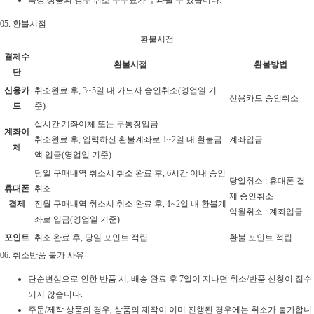
특정 상품의 경우 취소 수수료가 부과될 수 있습니다.
05.
환불시점
환불시점
결제수
환불시점
환불방법
단
신용카
취소완료 후, 3~5일 내 카드사 승인취소(영업일 기
신용카드 승인취소
드
준)
실시간 계좌이체 또는 무통장입금
계좌이
취소완료 후, 입력하신 환불계좌로 1~2일 내 환불금
계좌입금
체
액 입금(영업일 기준)
당일 구매내역 취소시 취소 완료 후, 6시간 이내 승인
당일취소 : 휴대폰 결
휴대폰
취소
제 승인취소
결제
전월 구매내역 취소시 취소 완료 후, 1~2일 내 환불계
익월취소 : 계좌입금
좌로 입금(영업일 기준)
포인트
취소 완료 후, 당일 포인트 적립
환불 포인트 적립
06.
취소반품 불가 사유
단순변심으로 인한 반품 시, 배송 완료 후 7일이 지나면 취소/반품 신청이 접수
되지 않습니다.
주문/제작 상품의 경우, 상품의 제작이 이미 진행된 경우에는 취소가 불가합니