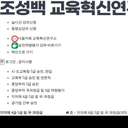
실시간 강의신청
동영상강의 신청
다음카페 교육혁신연구소
승진역량평가 강좌 바로가기
메인으로 가기
로그인
,
공지사항
시·도교육청 5급 승진, 전입
교육부 5급 승진 및 전문직
중앙부처 5급 승진
중앙부처 국과장급 및 4급 역량평가
지자체 4급·5급 및 국·과장급
공기업 간부 승진
지자체 4급·5급 및 국·과장급
홈 >
지자체 4급·5급 및 국·과장급(103)