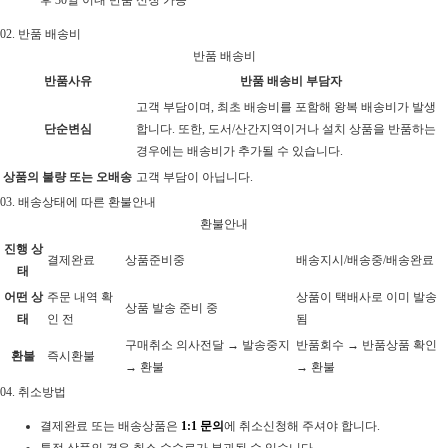
후 30일 이내 반품 신청 가능
02.
반품 배송비
반품 배송비
반품사유
반품 배송비 부담자
고객 부담이며, 최초 배송비를 포함해 왕복 배송비가 발생
단순변심
합니다. 또한, 도서/산간지역이거나 설치 상품을 반품하는
경우에는 배송비가 추가될 수 있습니다.
상품의 불량 또는 오배송
고객 부담이 아닙니다.
03.
배송상태에 따른 환불안내
환불안내
진행 상
결제완료
상품준비중
배송지시/배송중/배송완료
태
어떤 상
주문 내역 확
상품이 택배사로 이미 발송
상품 발송 준비 중
태
인 전
됨
구매취소 의사전달 → 발송중지
반품회수 → 반품상품 확인
환불
즉시환불
→ 환불
→ 환불
04.
취소방법
결제완료 또는 배송상품은
1:1 문의
에 취소신청해 주셔야 합니다.