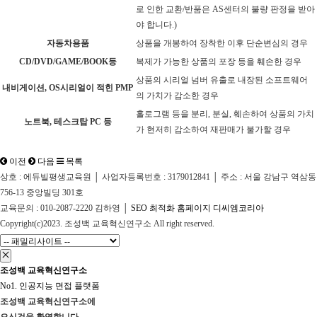
로 인한 교환/반품은 AS센터의 불량 판정을 받아
야 합니다.)
자동차용품
상품을 개봉하여 장착한 이후 단순변심의 경우
CD/DVD/GAME/BOOK등
복제가 가능한 상품의 포장 등을 훼손한 경우
상품의 시리얼 넘버 유출로 내장된 소프트웨어
내비게이션, OS시리얼이 적힌 PMP
의 가치가 감소한 경우
홀로그램 등을 분리, 분실, 훼손하여 상품의 가치
노트북, 테스크탑 PC 등
가 현저히 감소하여 재판매가 불가할 경우
이전
다음
목록
상호 : 에듀빌평생교육원 │ 사업자등록번호 : 3179012841 │ 주소 : 서울 강남구 역삼동
756-13 중앙빌딩 301호
교육문의 : 010-2087-2220 김하영 │
SEO 최적화 홈페이지 디씨엠코리아
Copyright(c)2023. 조성백 교육혁신연구소 All right reserved.
조성백 교육혁신연구소
No1. 인공지능 면접 플랫폼
조성백 교육혁신연구소
에