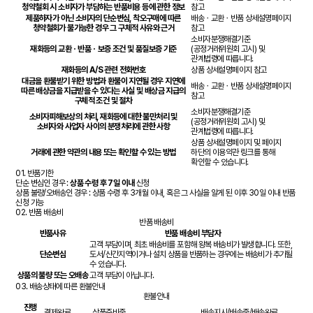
청약철회 시 소비자가 부담하는 반품비용 등에 관한 정보
참고
제품하자가 아닌 소비자의 단순변심, 착오구매에 따른
배송ㆍ교환ㆍ반품 상세설명페이지
청약철회가 불가능한 경우 그 구체적 사유와 근거
참고
소비자분쟁해결기준
재화등의 교환ㆍ반품ㆍ보증 조건 및 품질보증 기준
(공정거래위원회 고시) 및
관계법령에 따릅니다.
재화등의 A/S 관련 전화번호
상품 상세설명페이지 참고
대금을 환불받기 위한 방법과 환불이 지연될 경우 지연에
배송ㆍ교환ㆍ반품 상세설명페이지
따른 배상금을 지급받을 수 있다는 사실 및 배상금 지급의
참고
구체적 조건 및 절차
소비자분쟁해결기준
소비자피해보상의 처리, 재화등에 대한 불만처리 및
(공정거래위원회 고시) 및
소비자와 사업자 사이의 분쟁처리에 관한 사항
관계법령에 따릅니다.
상품 상세설명페이지 및 페이지
거래에 관한 약관의 내용 또는 확인할 수 있는 방법
하단의 이용약관 링크를 통해
확인할 수 있습니다.
01.
반품기한
단순 변심인 경우 :
상품 수령 후 7일 이내
신청
상품 불량/오배송인 경우 : 상품 수령 후 3개월 이내, 혹은 그 사실을 알게 된 이후 30일 이내 반품
신청 가능
02.
반품 배송비
반품 배송비
반품사유
반품 배송비 부담자
고객 부담이며, 최초 배송비를 포함해 왕복 배송비가 발생합니다. 또한,
단순변심
도서/산간지역이거나 설치 상품을 반품하는 경우에는 배송비가 추가될
수 있습니다.
상품의 불량 또는 오배송
고객 부담이 아닙니다.
03.
배송상태에 따른 환불안내
환불안내
진행
결제완료
상품준비중
배송지시/배송중/배송완료