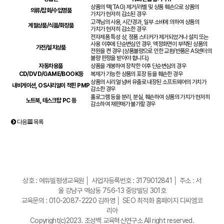
상품의 택(TAG) 제거/라벨 및 상품 훼손으로 상품의
의류/잡화/수입명품
가치가 현저히 감소된 경우
고객님의 사용, 시간경과, 일부 소비에 의하여 상품의
계절상품/식품/화장품
가치가 현저히 감소한 경우
전자제품 특성 상, 정품 스티커가 제거되었거나 설치 또는
사용 이후에 단순변심인 경우, 액정화면이 부착된 상품의
가전/설치상품
전원을 켠 경우 (상품불량으로 인한 교환/반품은 AS센터의
불량 판정을 받아야 합니다.)
자동차용품
상품을 개봉하여 장착한 이후 단순변심의 경우
CD/DVD/GAME/BOOK등
복제가 가능한 상품의 포장 등을 훼손한 경우
상품의 시리얼 넘버 유출로 내장된 소프트웨어의 가치가
내비게이션, OS시리얼이 적힌 PMP
감소한 경우
홀로그램 등을 분리, 분실, 훼손하여 상품의 가치가 현저히
노트북, 테스크탑 PC 등
감소하여 재판매가 불가할 경우
다음
목록
상호 : 에듀빌평생교육원 │ 사업자등록번호 : 3179012841 │ 주소 : 서
울 강남구 역삼동 756-13 중앙빌딩 301호
교육문의 : 010-2087-2220 김하영 │
SEO 최적화 홈페이지 디씨엠코
리아
Copyright(c)2023. 조성백 교육혁신연구소 All right reserved.