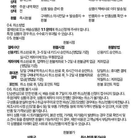
상태
어떤
주문 내역 확인
상품 발송 준비 중
상품이 택배사로 이미 발송 됨
상태
전
구매취소 의사전달 → 발송중지 →
반품회수 → 반품상품 확인 →
환불
즉시환불
환불
환불
04.
취소방법
결제완료 또는 배송상품은
1:1 문의
에 취소신청해 주셔야 합니다.
특정 상품의 경우 취소 수수료가 부과될 수 있습니다.
05.
환불시점
환불시점
결제수단
환불시점
환불방법
신용카드
취소완료 후, 3~5일 내 카드사 승인취소(영업일 기준)
신용카드 승인취소
실시간 계좌이체 또는 무통장입금
계좌이체
취소완료 후, 입력하신 환불계좌로 1~2일 내 환불금액 입금
계좌입금
(영업일 기준)
당일 구매내역 취소시 취소 완료 후, 6시간 이내 승인취소
당일취소 : 휴대폰 결제
휴대폰
전월 구매내역 취소시 취소 완료 후, 1~2일 내 환불계좌로
승인취소
결제
입금(영업일 기준)
익월취소 : 계좌입금
포인트
취소 완료 후, 당일 포인트 적립
환불 포인트 적립
06.
취소반품 불가 사유
단순변심으로 인한 반품 시, 배송 완료 후 7일이 지나면 취소/반품 신청이 접수되지 않습니다.
주문/제작 상품의 경우, 상품의 제작이 이미 진행된 경우에는 취소가 불가합니다.
구성품을 분실하였거나 취급 부주의로 인한 파손/고장/오염된 경우에는 취소/반품이 제한됩니다.
제조사의 사정 (신모델 출시 등) 및 부품 가격변동 등에 의해 가격이 변동될 수 있으며, 이로 인한
반품 및 가격보상은 불가합니다.
뷰티 상품 이용 시 트러블(알러지, 붉은 반점, 가려움, 따가움)이 발생하는 경우 진료 확인서 및
소견서 등을 증빙하면 환불이 가능하지만 이 경우, 제반 비용은 고객님께서 부담하셔야 합니다.
각 상품별로 아래와 같은 사유로 취소/반품이 제한 될 수 있습니다.
환불불가
상품군
취소/반품 불가사유