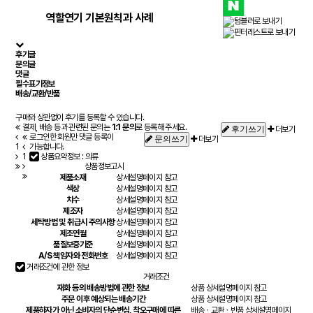
역할연기 기본원칙과 사례
후기글
문의글
댓글
필수표기정보
배송/교환/반품
구매와 상관없이 후기를 등록할 수 있습니다.
결제, 배송 등과 관련된 문의는
1:1 문의
로 등록해 주세요.
더보기
후기쓰기
로그인한 회원만 댓글 등록이
더보기
문의쓰기
1
가능합니다.
1
상품요약정보 : 의류
상품정보고시
제품소재
상세설명페이지 참고
색상
상세설명페이지 참고
치수
상세설명페이지 참고
제조자
상세설명페이지 참고
세탁방법 및 취급시 주의사항
상세설명페이지 참고
제조연월
상세설명페이지 참고
품질보증기준
상세설명페이지 참고
A/S 책임자와 전화번호
상세설명페이지 참고
거래조건에 관한 정보
거래조건
재화 등의 배송방법에 관한 정보
상품 상세설명페이지 참고
주문 이후 예상되는 배송기간
상품 상세설명페이지 참고
제품하자가 아닌 소비자의 단순변심, 착오구매에 따른
배송ㆍ교환ㆍ반품 상세설명페이지