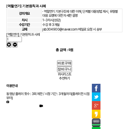
[역할연기] 기본원칙과 사례
· 역할연기 기본구조에 대한 이해, 단계별 대응방법 제시, 유형별
강의개요
대응 요령에 대한 자세한 설명
차시
1~3차시(완강)
수강기간
수강 후 3개월
교재
jsb304900@naver.com 메일로 요청 시 송부
[역할연기] 기본원칙과 사례
총 금액 :
0원
위시리스트
추천하기
이용안내
동영상 플레이 횟수 : 3회 제한 / 시청 기간 : 3개월까지(플레이한 시점
부터)