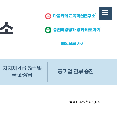
다음카페 교육혁신연구소
승진역량평가 강좌 바로가기
메인으로 가기
지자체 4급·5급 및
공기업 간부 승진
국·과장급
홈 >
중앙부처 승진(104)