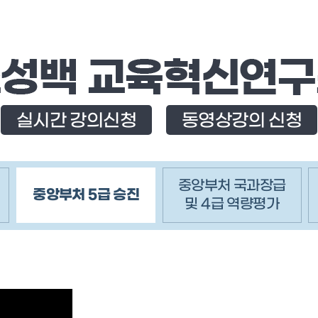
실시간 강의신청
동영상강의 신청
중앙부처 국과장급
중앙부처 5급 승진
및 4급 역량평가