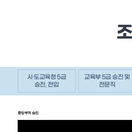
시·도교육청 5급
교육부 5급 승진 및
승진, 전입
전문직
중앙부처 승진