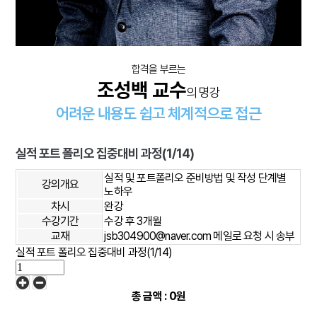
합격을 부르는
조성백 교수
의 명강
어려운 내용도 쉽고 체계적으로 접근
실적 포트 폴리오 집중대비 과정(1/14)
실적 및 포트폴리오 준비방법 및 작성 단계별
강의개요
노하우
차시
완강
수강기간
수강 후 3개월
교재
jsb304900@naver.com 메일로 요청 시 송부
실적 포트 폴리오 집중대비 과정(1/14)
총 금액 :
0원