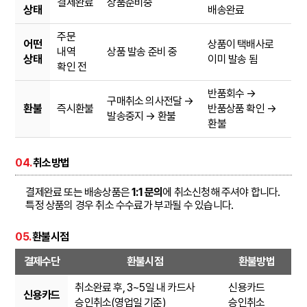
결제완료
상품준비중
상태
배송완료
주문
어떤
상품이 택배사로
내역
상품 발송 준비 중
상태
이미 발송 됨
확인 전
반품회수 →
구매취소 의사전달 →
환불
즉시환불
반품상품 확인 →
발송중지 → 환불
환불
04.
취소방법
결제완료 또는 배송상품은
1:1 문의
에 취소신청해 주셔야 합니다.
특정 상품의 경우 취소 수수료가 부과될 수 있습니다.
05.
환불시점
결제수단
환불시점
환불방법
취소완료 후, 3~5일 내 카드사
신용카드
신용카드
승인취소(영업일 기준)
승인취소