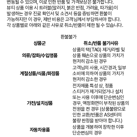
변동될 수 있으며, 이로 인한 반품 및 가격보상은 불가합니다.
뷰티 상품 이용 시 트러블(알러지, 붉은 반점, 가려움, 따가움)이
발생하는 경우 진료 확인서 및 소견서 등을 증빙하면 환불이
가능하지만 이 경우, 제반 비용은 고객님께서 부담하셔야 합니다.
각 상품별로 아래와 같은 사유로 취소/반품이 제한 될 수 있습니다.
환불불가
상품군
취소/반품 불가사유
상품의 택(TAG) 제거/라벨 및
의류/잡화/수입명품
상품 훼손으로 상품의 가치가
현저히 감소된 경우
고객님의 사용, 시간경과, 일부
계절상품/식품/화장품
소비에 의하여 상품의 가치가
현저히 감소한 경우
전자제품 특성 상, 정품
스티커가 제거되었거나 설치
또는 사용 이후에 단순변심인
가전/설치상품
경우, 액정화면이 부착된 상품의
전원을 켠 경우 (상품불량으로
인한 교환/반품은 AS센터의
불량 판정을 받아야 합니다.)
상품을 개봉하여 장착한 이후
자동차용품
단순변심의 경우