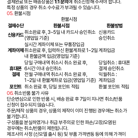
결제완료 또는 배송상품은
1:1 문의
에 취소신청해 주셔야 합니다.
특정 상품의 경우 취소 수수료가 부과될 수 있습니다.
05.
환불시점
환불시점
결제수단
환불시점
환불방법
취소완료 후, 3~5일 내 카드사 승인취소
신용카드
신용카드
(영업일 기준)
승인취소
실시간 계좌이체 또는 무통장입금
계좌이체
취소완료 후, 입력하신 환불계좌로 1~2일
계좌입금
내 환불금액 입금(영업일 기준)
당일 구매내역 취소시 취소 완료 후,
당일취소 : 휴대폰
휴대폰
6시간 이내 승인취소
결제 승인취소
결제
전월 구매내역 취소시 취소 완료 후,
익월취소 :
1~2일 내 환불계좌로 입금(영업일 기준)
계좌입금
포인트
취소 완료 후, 당일 포인트 적립
환불 포인트 적립
06.
취소반품 불가 사유
단순변심으로 인한 반품 시, 배송 완료 후 7일이 지나면 취소/반품
신청이 접수되지 않습니다.
주문/제작 상품의 경우, 상품의 제작이 이미 진행된 경우에는 취소가
불가합니다.
구성품을 분실하였거나 취급 부주의로 인한 파손/고장/오염된
경우에는 취소/반품이 제한됩니다.
제조사의 사정 (신모델 출시 등) 및 부품 가격변동 등에 의해 가격이