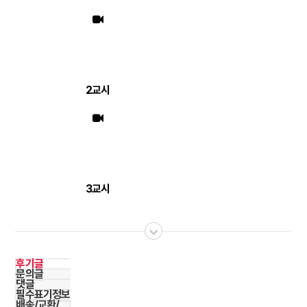
2교시
3교시
후기글
문의글
댓글
필수표기정보
배송/교환/