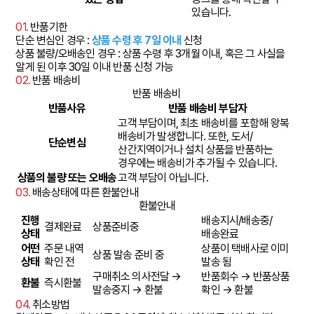
있습니다.
01.
반품기한
단순 변심인 경우 :
상품 수령 후 7일 이내
신청
상품 불량/오배송인 경우 : 상품 수령 후 3개월 이내, 혹은 그 사실을
알게 된 이후 30일 이내 반품 신청 가능
02.
반품 배송비
반품 배송비
반품사유
반품 배송비 부담자
고객 부담이며, 최초 배송비를 포함해 왕복
배송비가 발생합니다. 또한, 도서/
단순변심
산간지역이거나 설치 상품을 반품하는
경우에는 배송비가 추가될 수 있습니다.
상품의 불량 또는 오배송
고객 부담이 아닙니다.
03.
배송상태에 따른 환불안내
환불안내
진행
배송지시/배송중/
결제완료
상품준비중
상태
배송완료
어떤
주문 내역
상품이 택배사로 이미
상품 발송 준비 중
상태
확인 전
발송 됨
구매취소 의사전달 →
반품회수 → 반품상품
환불
즉시환불
발송중지 → 환불
확인 → 환불
04.
취소방법