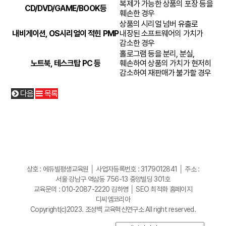
복제가 가능한 상품의 포장 등을
CD/DVD/GAME/BOOK등
훼손한 경우
상품의 시리얼 넘버 유출로
내비게이션, OS시리얼이 적힌 PMP
내장된 소프트웨어의 가치가
감소한 경우
홀로그램 등을 분리, 분실,
노트북, 테스크탑 PC 등
훼손하여 상품의 가치가 현저히
감소하여 재판매가 불가할 경우
다음
목록
상호 : 에듀빌평생교육원 │ 사업자등록번호 : 3179012841 │ 주소 :
서울 강남구 역삼동 756-13 중앙빌딩 301호
교육문의 : 010-2087-2220 김하영 │
SEO 최적화 홈페이지
디씨엠코리아
Copyright(c)2023. 조성백 교육혁신연구소 All right reserved.