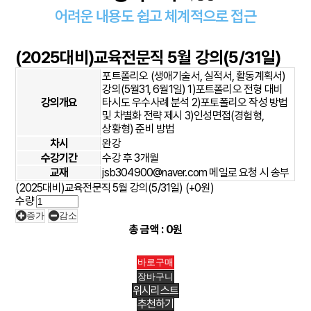
어려운 내용도 쉽고 체계적으로 접근
(2025대비)교육전문직 5월 강의(5/31일)
포트폴리오 (생애기술서, 실적서, 활동계획서)
강의(5월31, 6월1일) 1)포트폴리오 전형 대비
강의개요
타시도 우수사례 분석 2)포토폴리오 작성 방법
및 차별화 전략 제시 3)인성면접(경험형,
상황형) 준비 방법
차시
완강
수강기간
수강 후 3개월
교재
jsb304900@naver.com 메일로 요청 시 송부
(2025대비)교육전문직 5월 강의(5/31일)
(+0원)
수량
증가
감소
총 금액 :
0원
위시리스트
추천하기