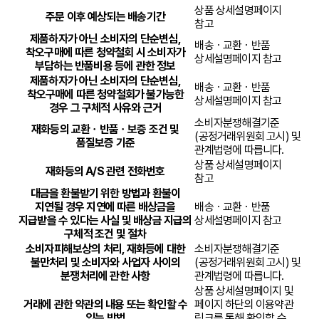
상품 상세설명페이지
주문 이후 예상되는 배송기간
참고
제품하자가 아닌 소비자의 단순변심,
배송ㆍ교환ㆍ반품
착오구매에 따른 청약철회 시 소비자가
상세설명페이지 참고
부담하는 반품비용 등에 관한 정보
제품하자가 아닌 소비자의 단순변심,
배송ㆍ교환ㆍ반품
착오구매에 따른 청약철회가 불가능한
상세설명페이지 참고
경우 그 구체적 사유와 근거
소비자분쟁해결기준
재화등의 교환ㆍ반품ㆍ보증 조건 및
(공정거래위원회 고시) 및
품질보증 기준
관계법령에 따릅니다.
상품 상세설명페이지
재화등의 A/S 관련 전화번호
참고
대금을 환불받기 위한 방법과 환불이
지연될 경우 지연에 따른 배상금을
배송ㆍ교환ㆍ반품
지급받을 수 있다는 사실 및 배상금 지급의
상세설명페이지 참고
구체적 조건 및 절차
소비자피해보상의 처리, 재화등에 대한
소비자분쟁해결기준
불만처리 및 소비자와 사업자 사이의
(공정거래위원회 고시) 및
분쟁처리에 관한 사항
관계법령에 따릅니다.
상품 상세설명페이지 및
거래에 관한 약관의 내용 또는 확인할 수
페이지 하단의 이용약관
있는 방법
링크를 통해 확인할 수