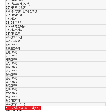
2026 대비 강의
26' 면접&실적(수강생)
26' 기획력(수강생)
기획력소양평가 단기완성과정
25' 면접&실적
25' 기획력
23-24' 기획력
23-24' 면접&실적
25' 서류함기법
23' 집단토론
교육정책 30선
경기도교육청
경남교육청
강원도교육청
인천교육청
대전교육청
세종교육청
충남교육청
충북교육청
대구교육청
경북교육청
울산교육청
부산교육청
광주교육청
전북교육청
전남교육청
서울교육청
월수강료결제
무료강의(25대비)
시·도교육청 5급 승진, 전입(561)