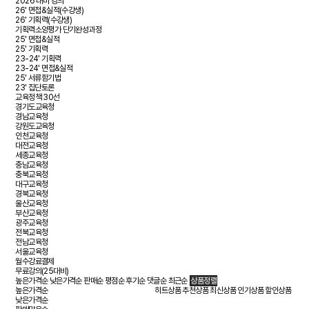
2026 대비 강의
26' 면접&실적(수강생)
26' 기획력(수강생)
기획력소양평가 단기완성과정
25' 면접&실적
25' 기획력
23-24' 기획력
23-24' 면접&실적
25' 서류함기법
23' 집단토론
교육정책 30선
경기도교육청
경남교육청
강원도교육청
인천교육청
대전교육청
세종교육청
충남교육청
충북교육청
대구교육청
경북교육청
울산교육청
부산교육청
광주교육청
전북교육청
전남교육청
서울교육청
월수강료결제
무료강의(25대비)
높은가격순
낮은가격순
판매순
평점순
후기순
댓글순
최근순
상품정렬
높은가격순
히트상품
추천상품
최신상품
인기상품
할인상품
낮은가격순