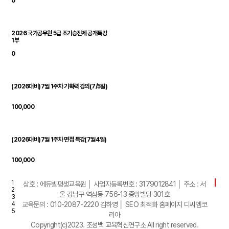
0
2026 국가공무원 5급 조기승진제 공개특강
1부
0
(2026대비)7월 1주차 기획력 강의(7/5일)
100,000
(2026대비)7월 1주차 면접 특강(7월4일)
100,000
1
상호 : 에듀빌평생교육원 │ 사업자등록번호 : 3179012841 │ 주소 : 서
2
울 강남구 역삼동 756-13 중앙빌딩 301호
3
4
교육문의 : 010-2087-2220 김하영 │
SEO 최적화 홈페이지 디씨엠코
5
리아
Copyright(c)2023. 조성백 교육혁신연구소 All right reserved.