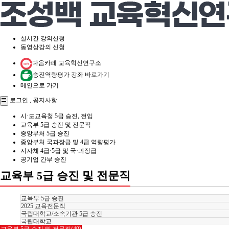
실시간 강의신청
동영상강의 신청
다음카페 교육혁신연구소
승진역량평가 강좌 바로가기
메인으로 가기
로그인
,
공지사항
시·도교육청 5급 승진, 전입
교육부 5급 승진 및 전문직
중앙부처 5급 승진
중앙부처 국과장급 및 4급 역량평가
지자체 4급·5급 및 국·과장급
공기업 간부 승진
교육부 5급 승진 및 전문직
교육부 5급 승진
2025 교육전문직
국립대학교/소속기관 5급 승진
국립대학교