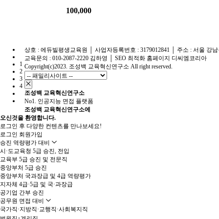
100,000
상호 : 에듀빌평생교육원 │ 사업자등록번호 : 3179012841 │ 주소 : 서울 강남
교육문의 : 010-2087-2220 김하영 │
SEO 최적화 홈페이지 디씨엠코리아
1
Copyright(c)2023. 조성백 교육혁신연구소 All right reserved.
2
3
4
조성백 교육혁신연구소
No1. 인공지능 면접 플랫폼
조성백 교육혁신연구소
에
오신것을 환영합니다.
로그인 후 다양한 컨텐츠를 만나보세요!
로그인
회원가입
승진 역량평가 대비
시·도교육청 5급 승진, 전입
교육부 5급 승진 및 전문직
중앙부처 5급 승진
중앙부처 국과장급 및 4급 역량평가
지자체 4급·5급 및 국·과장급
공기업 간부 승진
공무원 면접 대비
국가직·지방직·교행직·사회복지직
법원직･계리직