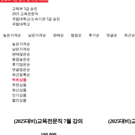
교육부 5급 승진 및 전문직(49)
교육부 5급 승진
2025 교육전문직
국립대학교/소속기관 5급 승진
국립대학교
높은가격순
낮은가격순
판매순
평점순
후기순
댓글순
최근순
높은가격순
낮은가격순
판매많은순
평점높은순
후기많은순
댓글많은순
최근등록순
히트상품
추천상품
최신상품
인기상품
할인상품
(2025대비)교육전문직 7월 강의
(2025대비)
100,000