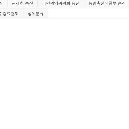
진
관세청 승진
국민권익위원회 승진
농림축산식품부 승진
수강료결제
상위분류