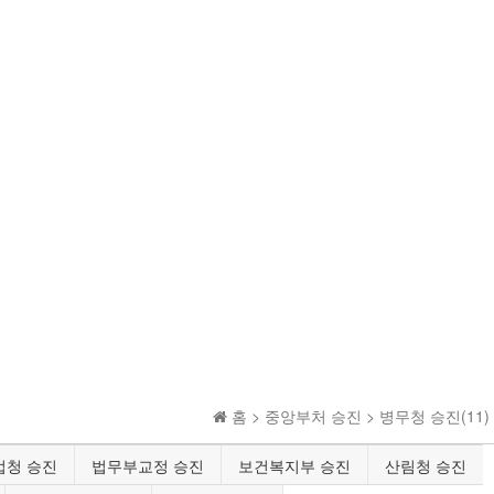
홈 >
중앙부처 승진
>
병무청 승진(11)
업청 승진
법무부교정 승진
보건복지부 승진
산림청 승진