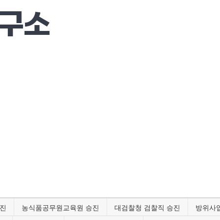
승진
농식품공무원교육원 승진
대검찰청 검찰직 승진
방위사