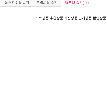
농촌진흥청 승진
문화재청 승진
병무청 승진(11)
히트상품
추천상품
최신상품
인기상품
할인상품