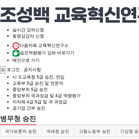
실시간 강의신청
동영상강의 신청
다음카페 교육혁신연구소
승진역량평가 강좌 바로가기
메인으로 가기
로그인
,
공지사항
시·도교육청 5급 승진, 전입
교육부 5급 승진 및 전문직
중앙부처 5급 승진
중앙부처 국과장급 및 4급 역량평가
지자체 4급·5급 및 국·과장급
공기업 간부 승진
병무청 승진
국가보훈처 승진
국세청 승진
고용노동부 승진
기상청 