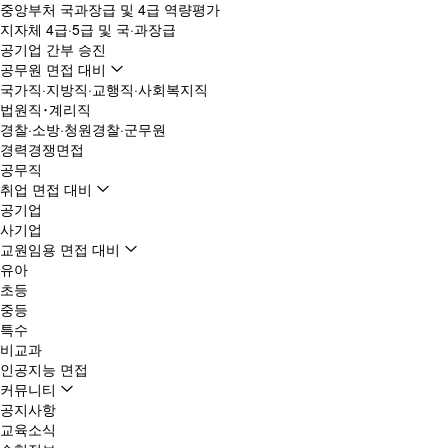
중앙부처 국과장급 및 4급 역량평가
지자체 4급·5급 및 국·과장급
공기업 간부 승진
공무원 면접 대비
국가직·지방직·교행직·사회복지직
법원직･계리직
경찰·소방·청원경찰·군무원
경력경쟁면접
공무직
취업 면접 대비
공기업
사기업
교원임용 면접 대비
유아
초등
중등
특수
비교과
인공지능 면접
커뮤니티
공지사항
교육소식