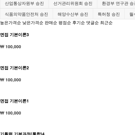
산업통상자원부 승진
선거관리위원회 승진
환경부 연구관 승
식품의약품안전처 승진
해양수산부 승진
특허청 승진
월
높은가격순
낮은가격순
판매순
평점순
후기순
댓글순
최근순
면접 기본이론3
100,000
면접 기본이론2
100,000
면접 기본이론1
100,000
기획력 기본과정(통합)4