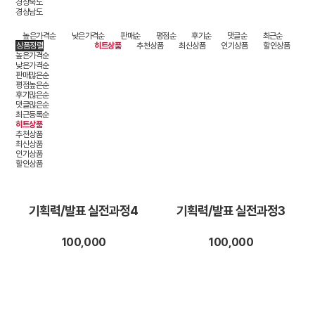
경상북도
경상남도
높은가격순
낮은가격순
판매순
평점순
후기순
댓글순
최근순
상품정렬
히트상품
추천상품
최신상품
인기상품
할인상품
높은가격순
낮은가격순
판매많은순
평점높은순
후기많은순
댓글많은순
최근등록순
히트상품
추천상품
최신상품
인기상품
할인상품
기획력/발표 실전과정4
기획력/발표 실전과정3
100,000
100,000