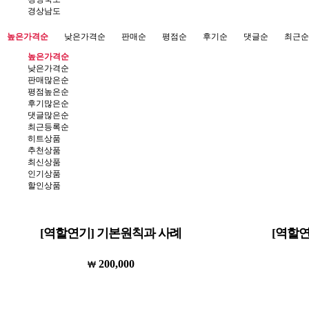
경상남도
높은가격순
낮은가격순
판매순
평점순
후기순
댓글순
최근순
높은가격순
낮은가격순
판매많은순
평점높은순
후기많은순
댓글많은순
최근등록순
히트상품
추천상품
최신상품
인기상품
할인상품
[역할연기] 기본원칙과 사례
[역할
200,000