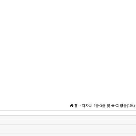
홈 >
지자체 4급·5급 및 국·과장급(103)