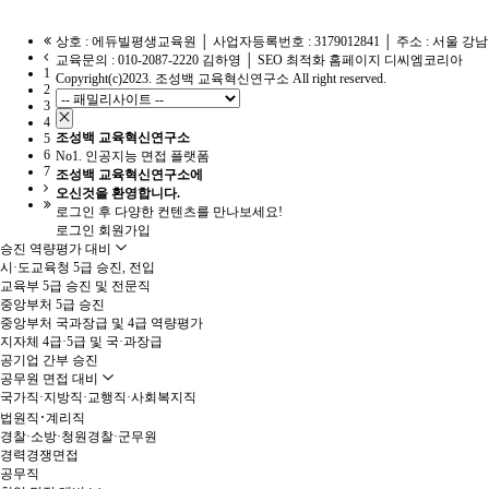
상호 : 에듀빌평생교육원 │ 사업자등록번호 : 3179012841 │ 주소 : 서울 강남
교육문의 : 010-2087-2220 김하영 │
SEO 최적화 홈페이지 디씨엠코리아
1
Copyright(c)2023. 조성백 교육혁신연구소 All right reserved.
2
3
4
조성백 교육혁신연구소
5
6
No1. 인공지능 면접 플랫폼
7
조성백 교육혁신연구소
에
오신것을 환영합니다.
로그인 후 다양한 컨텐츠를 만나보세요!
로그인
회원가입
승진 역량평가 대비
시·도교육청 5급 승진, 전입
교육부 5급 승진 및 전문직
중앙부처 5급 승진
중앙부처 국과장급 및 4급 역량평가
지자체 4급·5급 및 국·과장급
공기업 간부 승진
공무원 면접 대비
국가직·지방직·교행직·사회복지직
법원직･계리직
경찰·소방·청원경찰·군무원
경력경쟁면접
공무직