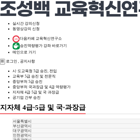
실시간 강의신청
동영상강의 신청
다음카페 교육혁신연구소
승진역량평가 강좌 바로가기
메인으로 가기
로그인
,
공지사항
시·도교육청 5급 승진, 전입
교육부 5급 승진 및 전문직
중앙부처 5급 승진
중앙부처 국과장급 및 4급 역량평가
지자체 4급·5급 및 국·과장급
공기업 간부 승진
지자체 4급·5급 및 국·과장급
서울특별시
부산광역시
대구광역시
인천광역시