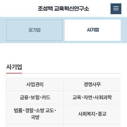
사기업
공기업
사기업
사업관리
경영사무
금융･보험･카드
교육･자연･사회과학
법률･경찰･소방 교도･
사회복지･종교
국방