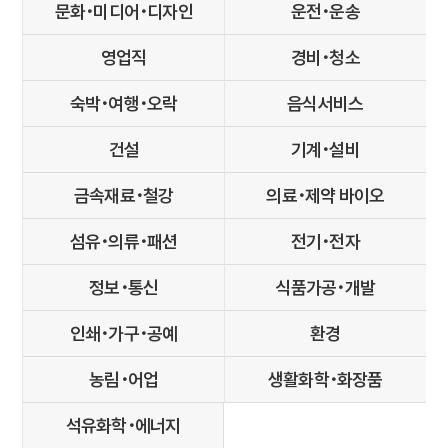
문화･미디어･디자인
운전･운송
영업직
경비･청소
숙박･여행･오락
음식서비스
건설
기계･설비
금속재료･철강
의료･제약 바이오
섬유･의류･패션
전기･전자
정보･통신
식품가공･개발
인쇄･가구･공예
환경
농림･어업
생활화학･화장품
석유화학･에너지