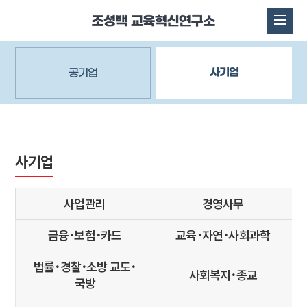
사기업
공기업
사기업
사업관리
경영사무
금융･보험･카드
교육･자연･사회과학
법률･경찰･소방 교도･
사회복지･종교
국방