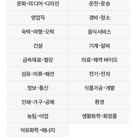
문화･미디어･디자인
운전･운송
영업직
경비･청소
숙박･여행･오락
음식서비스
건설
기계･설비
금속재료･철강
의료･제약 바이오
섬유･의류･패션
전기･전자
정보･통신
식품가공･개발
인쇄･가구･공예
환경
농림･어업
생활화학･화장품
석유화학･에너지