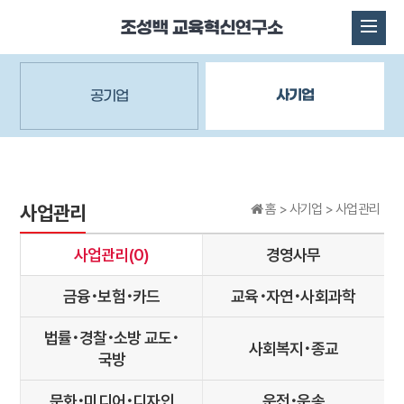
사기업
공기업
사업관리
홈 >
사기업
>
사업관리
사업관리(0)
경영사무
금융･보험･카드
교육･자연･사회과학
법률･경찰･소방 교도･
사회복지･종교
국방
문화･미디어･디자인
운전･운송