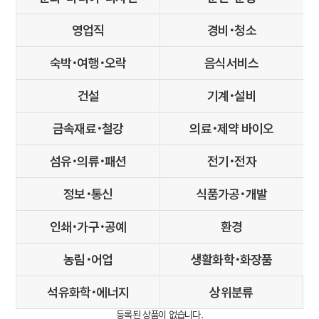
영업직
경비･청소
숙박･여행･오락
음식서비스
건설
기계･설비
금속재료･철강
의료･제약 바이오
섬유･의류･패션
전기･전자
정보･통신
식품가공･개발
인쇄･가구･공예
환경
농림･어업
생활화학･화장품
석유화학･에너지
상위분류
등록된 상품이 없습니다.